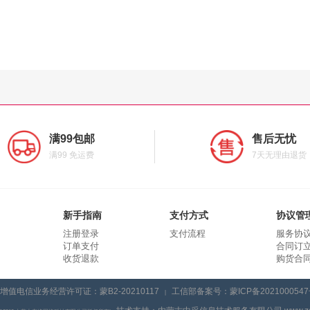
满99包邮
售后无忧
满99 免运费
7天无理由退货
新手指南
支付方式
协议管
注册登录
支付流程
服务协
订单支付
合同订
收货退款
购货合
增值电信业务经营许可证：蒙B2-20210117
工信部备案号：蒙ICP备2021000547
|