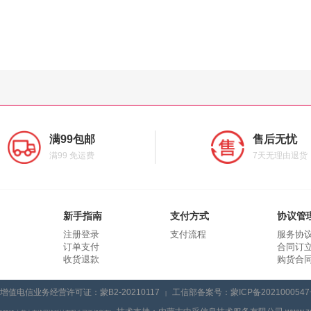
满99包邮
售后无忧
满99 免运费
7天无理由退货
新手指南
支付方式
协议管
注册登录
支付流程
服务协
订单支付
合同订
收货退款
购货合
增值电信业务经营许可证：蒙B2-20210117
工信部备案号：蒙ICP备2021000547
|