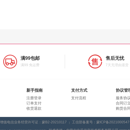
满99包邮
售后无忧
满99 免运费
7天无理由退货
新手指南
支付方式
协议管
注册登录
支付流程
服务协
订单支付
合同订
收货退款
购货合
增值电信业务经营许可证：蒙B2-20210117
工信部备案号：蒙ICP备2021000547
|