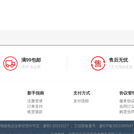
满99包邮
售后无忧
满99 免运费
7天无理由退货
新手指南
支付方式
协议管
注册登录
支付流程
服务协
订单支付
合同订
收货退款
购货合
增值电信业务经营许可证：蒙B2-20210117
工信部备案号：蒙ICP备2021000547
|