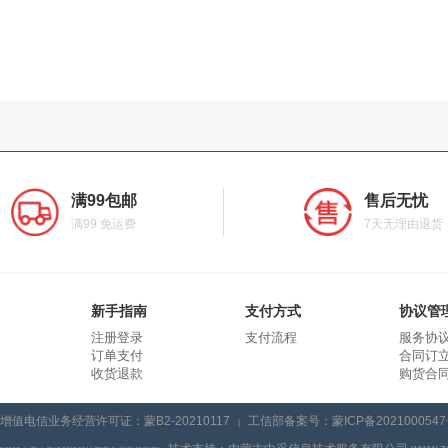
满99包邮
售后无忧
满99 免运费
7天无理由退货
新手指南
支付方式
协议管
注册登录
支付流程
服务协
订单支付
合同订
收货退款
购货合
增值电信业务经营许可证：蒙B2-20210117
工信部备案号：蒙ICP备2021000547
|