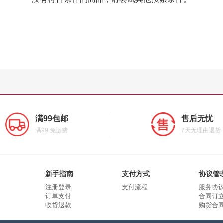
满99包邮
售后无忧
满99 免运费
7天无理由退货
新手指南
支付方式
协议管
注册登录
支付流程
服务协
订单支付
合同订
收货退款
购货合