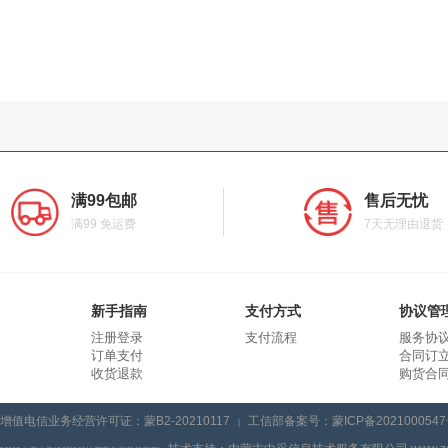
满99包邮
售后无忧
满99 免运费
7天无理由退货
新手指南
支付方式
协议管
注册登录
支付流程
服务协
订单支付
合同订
收货退款
购货合
增值电信业务经营许可证：蒙B2-20210117
工信部备案号：蒙ICP备2021000547
|